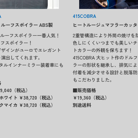
A
415COBRA
ルーフスポイラー ABS製
ヒートルージュマフラーカッタ
BRAルーフスポイラー一番人気！
2重管構造により外筒の焼けを
ーフスポイラー！
色しにくくいつまでも美しいチ
デザインがユーロでエレガント
トカラーの外観を保ちます！
を演出してくれます。
415COBRA 大ヒット作のドル
ジタルインナーミラー装着車にも
ラーの形状を継承し、排気によ
付着を減少させる設計と脱落防
もこだわりました。
格
9,040（税込）
■販売価格
ホワイト ￥38,720（税込）
￥19,360（税込）
クマイカ ￥38,720（税込）
別途送料