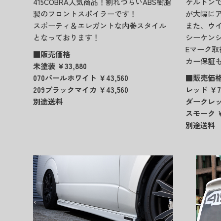
415COBRA人気商品！割れづらいABS樹脂
ケルトンで
製のフロントスポイラーです！
が大幅に
スポーティ＆エレガントな内巻スタイル
また、ウ
となっております！
シーケン
Eマーク
■販売価格
カー保証も
未塗装 ￥33,880
070パールホワイト ￥43,560
■販売価
209ブラックマイカ ￥43,560
レッド ￥7
別途送料
ダークレッド
スモーク ￥
別途送料