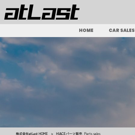
HOME
CAR SALES
株式会社atLast HOME
>
HIACEパーツ販売
Parts sales