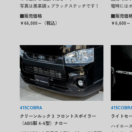
電時には
写真は黒革調ｘブラックステッチです！
■販売価
■販売価格
￥6,600
￥66,000～（税込）
415COBRA
415COBR
クリーンルック３ フロントスポイラー
ライトセ
（ABS製 4-6型）ナロー
ハイエー