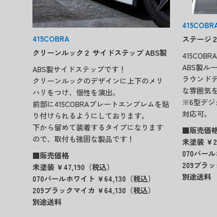
415COBR
415COBRA
ステージ２
クリーンルック２ サイドステップ ABS製
415CO
ABS製ル
ABS製サイドステップです！
ラウンド
クリーンルックのデザインに上下のメリ
な雰囲気
ハリをつけ、個性を演出。
※6型デ
前部に415COBRAプレートエンブレムを貼
対応可。
り付けられるようにしております。
下から留めて装着するタイプになります
■販売価
ので、取付も強固な製品です！
未塗装 ￥2
070パール
■販売価格
209ブラッ
未塗装 ￥47,190（税込）
別途送料
070パールホワイト ￥64,130（税込）
209ブラックマイカ ￥64,130（税込）
別途送料