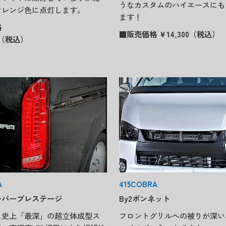
うなカスタムのハイエースにも
オレンジ色に点灯します。
ます！
格
■販売価格 ￥14,300（税込）
～（税込）
A
415COBRA
ーバープレステージ
By2ボンネット
ス史上「最深」の超立体成型ス
フロントグリルへの被りが深い