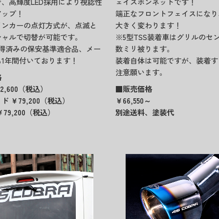
、高輝度LED採用により視認性
ェイスボンネットです！
アップ！
端正なフロントフェイスになり
インカーの点灯方式が、点滅と
大きく変わります！
シャルで切替が可能です。
※5型TSS装着車はグリルのセ
取得済みの保安基準適合品、メー
数ミリ被ります。
1年間付いております！
装着自体は可能ですが、装着す
注意願います。
格
2,600（税込）
■販売価格
 ￥79,200（税込）
￥66,550～
79,200（税込）
別途送料、塗装代